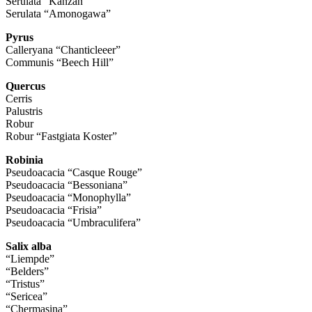
Serulata “Kanzan”
Serulata “Amonogawa”
Pyrus
Calleryana “Chanticleeer”
Communis “Beech Hill”
Quercus
Cerris
Palustris
Robur
Robur “Fastgiata Koster”
Robinia
Pseudoacacia “Casque Rouge”
Pseudoacacia “Bessoniana”
Pseudoacacia “Monophylla”
Pseudoacacia “Frisia”
Pseudoacacia “Umbraculifera”
Salix alba
“Liempde”
“Belders”
“Tristus”
“Sericea”
“Chermasina”