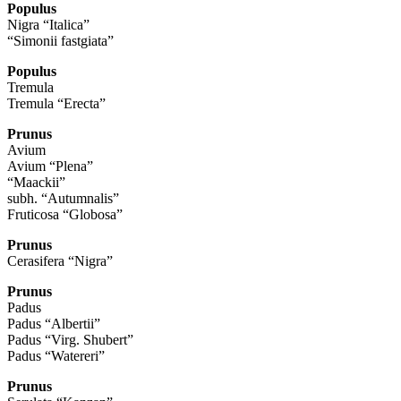
Populus
Nigra “Italica”
“Simonii fastgiata”
Populus
Tremula
Tremula “Erecta”
Prunus
Avium
Avium “Plena”
“Maackii”
subh. “Autumnalis”
Fruticosa “Globosa”
Prunus
Cerasifera “Nigra”
Prunus
Padus
Padus “Albertii”
Padus “Virg. Shubert”
Padus “Watereri”
Prunus