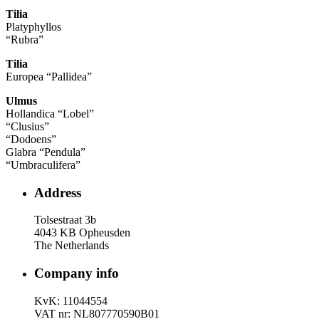
Tilia
Platyphyllos
“Rubra”
Tilia
Europea “Pallidea”
Ulmus
Hollandica “Lobel”
“Clusius”
“Dodoens”
Glabra “Pendula”
“Umbraculifera”
Address
Tolsestraat 3b
4043 KB Opheusden
The Netherlands
Company info
KvK: 11044554
VAT nr: NL807770590B01