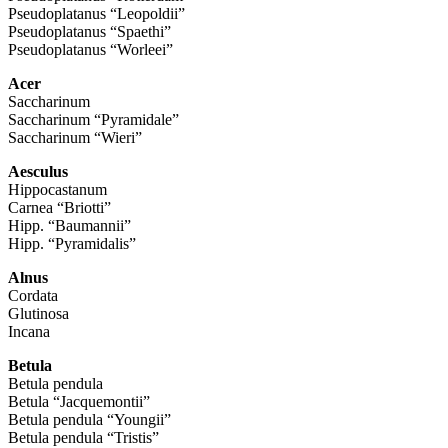
Pseudoplatanus “Leopoldii”
Pseudoplatanus “Spaethi”
Pseudoplatanus “Worleei”
Acer
Saccharinum
Saccharinum “Pyramidale”
Saccharinum “Wieri”
Aesculus
Hippocastanum
Carnea “Briotti”
Hipp. “Baumannii”
Hipp. “Pyramidalis”
Alnus
Cordata
Glutinosa
Incana
Betula
Betula pendula
Betula “Jacquemontii”
Betula pendula “Youngii”
Betula pendula “Tristis”