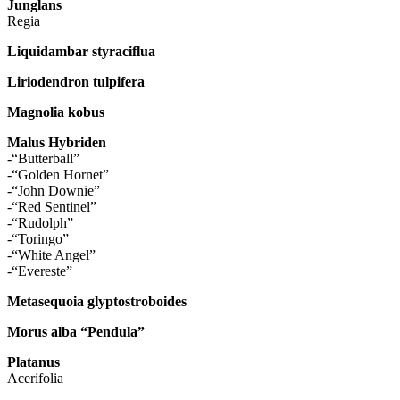
Junglans
Regia
Liquidambar styraciflua
Liriodendron tulpifera
Magnolia kobus
Malus Hybriden
-“Butterball”
-“Golden Hornet”
-“John Downie”
-“Red Sentinel”
-“Rudolph”
-“Toringo”
-“White Angel”
-“Evereste”
Metasequoia glyptostroboides
Morus alba “Pendula”
Platanus
Acerifolia