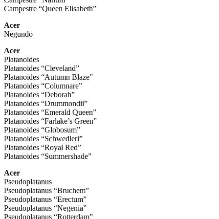
Campestre “Queen Elisabeth”
Acer
Negundo
Acer
Platanoides
Platanoides “Cleveland”
Platanoides “Autumn Blaze”
Platanoides “Columnare”
Platanoides “Deborah”
Platanoides “Drummondii”
Platanoides “Emerald Queen”
Platanoides “Farlake’s Green”
Platanoides “Globosum”
Platanoides “Schwedleri”
Platanoides “Royal Red”
Platanoides “Summershade”
Acer
Pseudoplatanus
Pseudoplatanus “Bruchem”
Pseudoplatanus “Erectum”
Pseudoplatanus “Negenia”
Pseudoplatanus “Rotterdam”