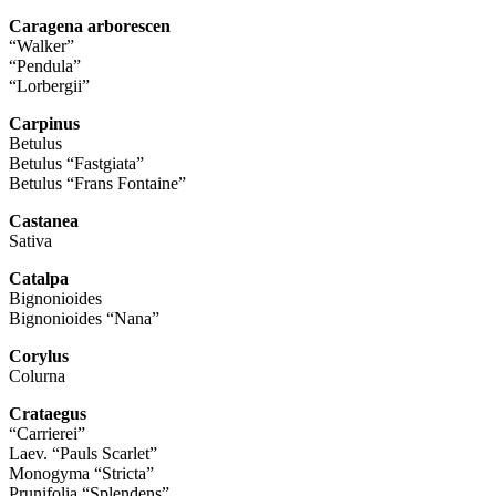
Caragena arborescen
“Walker”
“Pendula”
“Lorbergii”
Carpinus
Betulus
Betulus “Fastgiata”
Betulus “Frans Fontaine”
Castanea
Sativa
Catalpa
Bignonioides
Bignonioides “Nana”
Corylus
Colurna
Crataegus
“Carrierei”
Laev. “Pauls Scarlet”
Monogyma “Stricta”
Prunifolia “Splendens”